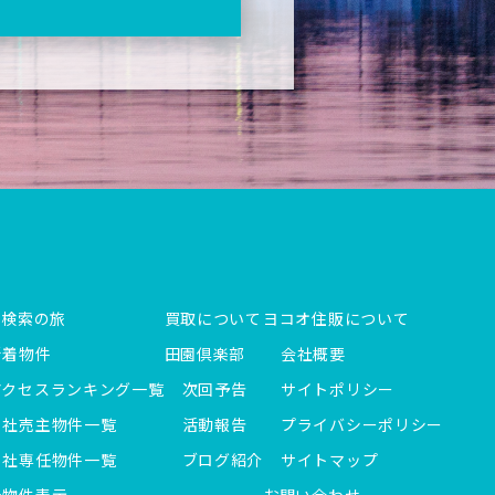
件検索の旅
買取について
ヨコオ住販について
新着物件
田園倶楽部
会社概要
アクセスランキング一覧
次回予告
サイトポリシー
当社売主物件一覧
活動報告
プライバシーポリシー
当社専任物件一覧
ブログ紹介
サイトマップ