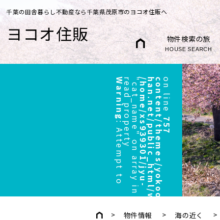
千葉の田舎暮らし不動産なら千葉県茂原市のヨコオ住販へ
ヨコオ住販
物件検索の旅
HOUSE SEARCH
Warning
r
"
/
h
o
m
e
/
x
s
9
3
9
3
0
1
/
j
y
u
-
h
a
n
.
n
e
t
/
p
u
b
l
i
c
_
h
t
m
l
/
w
p
/
w
p
-
c
o
n
t
e
n
t
/
t
h
e
m
e
s
/
y
o
k
o
o
/
h
e
a
d
e
r
.
p
h
p
on line
757
:
A
t
t
e
m
p
t
t
o
e
a
d
p
r
o
p
e
r
t
y
c
a
t
_
n
a
m
e
"
o
n
a
r
r
a
y
i
n
物件情報
海の近く