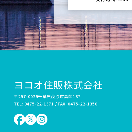
ヨコオ住販株式会社
〒297-0029千葉県茂原市高師187
TEL: 0475-22-1371 / FAX: 0475-22-1350