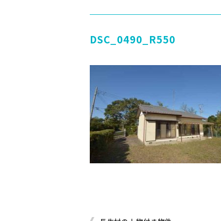
DSC_0490_R550