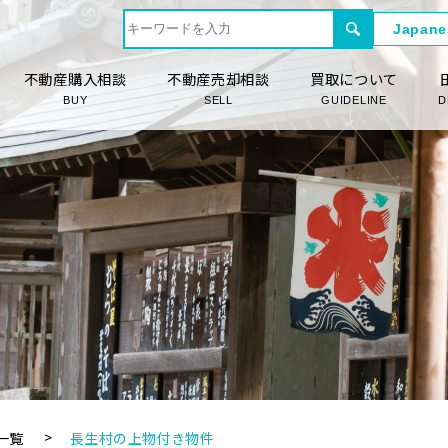
不動産購入相談
不動産売却相談
買取について
BUY
SELL
GUIDELINE
D
一覧
長生村の上物付き物件