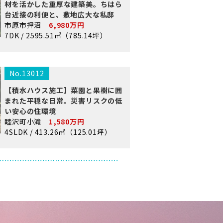
材を活かした重厚な建築美。ちはら
台近接の利便と、敷地広大な私邸
市原市押沼
6,980万円
7DK / 2595.51㎡（785.14坪）
No.13012
【積水ハウス施工】菜園と果樹に囲
まれた平穏な日常。災害リスクの低
い安心の住環境
睦沢町小滝
1,580万円
4SLDK / 413.26㎡（125.01坪）