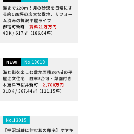
海まで220m！月の砂漠を日常にす
る約186坪の広大な敷地、リフォー
ム済みの贅沢平屋ライフ
御宿町新町
賃料21万万円
4DK / 617㎡（186.64坪）
NEW!
No.13018
海と街を楽しむ敷地面積367㎡の平
屋注文住宅｜駐車5台可・菜園付き
木更津市桜井新町
2,780万円
3LDK / 367.44㎡（111.15坪）
No.13015
【押沼城跡に佇む和の邸宅】ケヤキ