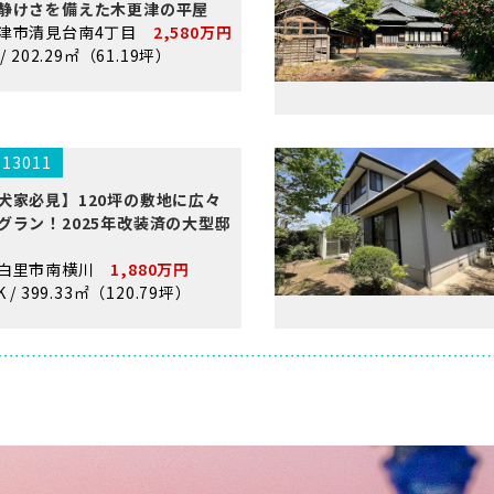
静けさを備えた木更津の平屋
津市清見台南4丁目
2,580万円
 / 202.29㎡（61.19坪）
.13011
犬家必見】120坪の敷地に広々
グラン！2025年改装済の大型邸
網白里市南横川
1,880万円
K / 399.33㎡（120.79坪）