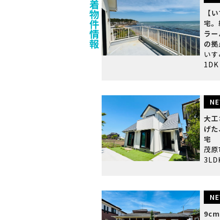
着
物
【い
件
宅。
情
ラー
報
の拠
い
1DK
NE
大工
げた
宅
茂
3LD
NE
9c