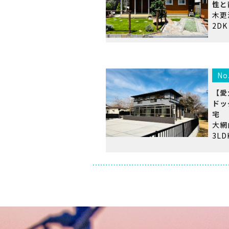
性と
木更
2DK
No
【愛
ドッ
宅
大
3LD