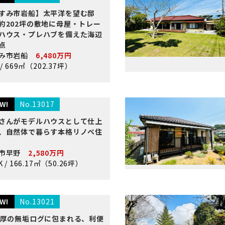
すみ市岩船】太平洋を望む邸
約202坪の敷地に母屋・トレー
ハウス・プレハブを備えた海辺
点
すみ市岩船
6,480万円
 / 669㎡（202.37坪）
W!
No.13017
さんがモデルハウスとして仕上
、自然体で暮らす本格リノベ住
原市早野
2,580万円
K / 166.17㎡（50.26坪）
W!
No.13021
m厚の無垢ログに包まれる、利便