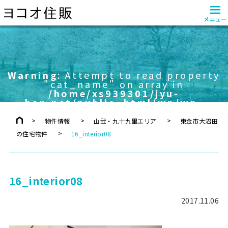
≡
メニュー
Warning
: Attempt to read property
"cat_name" on array in
/home/xs939301/jyu-
han.net/public_html/wp/wp-
content/themes/yokoo/header.php
on line
757
物件情報
山武・九十九里エリア
東金市大沼田
の住宅物件
16_interior08
16_interior08
2017.11.06