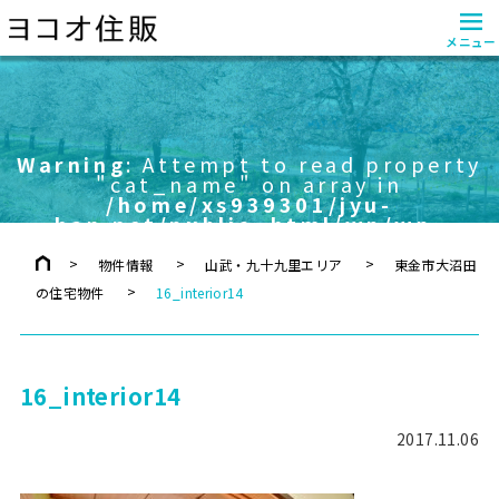
≡
メニュー
Warning
: Attempt to read property
"cat_name" on array in
/home/xs939301/jyu-
han.net/public_html/wp/wp-
content/themes/yokoo/header.php
on line
757
物件情報
山武・九十九里エリア
東金市大沼田
の住宅物件
16_interior14
16_interior14
2017.11.06