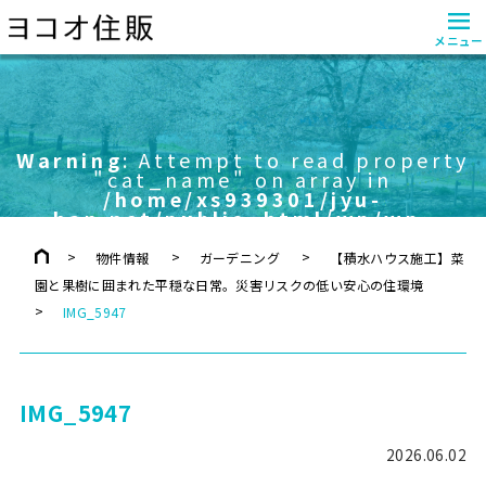
≡
メニュー
Warning
: Attempt to read property
"cat_name" on array in
/home/xs939301/jyu-
han.net/public_html/wp/wp-
content/themes/yokoo/header.php
on line
757
物件情報
ガーデニング
【積水ハウス施工】菜
園と果樹に囲まれた平穏な日常。災害リスクの低い安心の住環境
IMG_5947
IMG_5947
2026.06.02