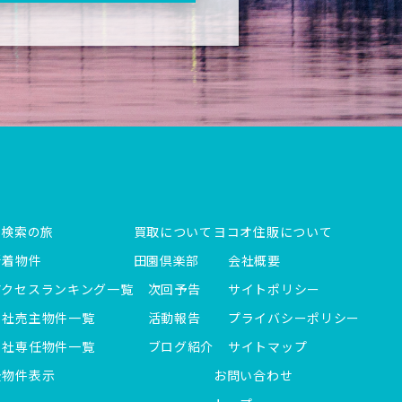
件検索の旅
買取について
ヨコオ住販について
新着物件
田園倶楽部
会社概要
アクセスランキング一覧
次回予告
サイトポリシー
当社売主物件一覧
活動報告
プライバシーポリシー
当社専任物件一覧
ブログ紹介
サイトマップ
全物件表示
お問い合わせ