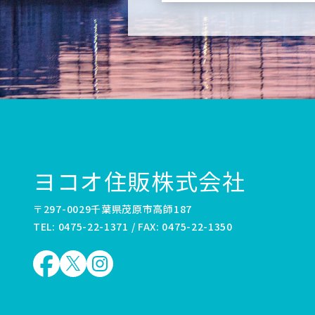
ヨコオ住販株式会社
〒297-0029千葉県茂原市高師187
TEL: 0475-22-1371 / FAX: 0475-22-1350