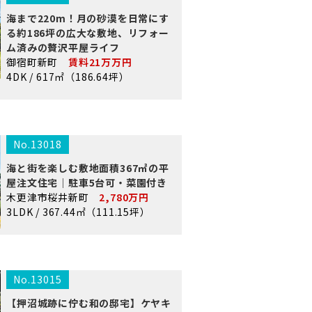
海まで220m！月の砂漠を日常にす
る約186坪の広大な敷地、リフォー
ム済みの贅沢平屋ライフ
御宿町新町
賃料21万万円
4DK / 617㎡（186.64坪）
No.13018
海と街を楽しむ敷地面積367㎡の平
屋注文住宅｜駐車5台可・菜園付き
木更津市桜井新町
2,780万円
3LDK / 367.44㎡（111.15坪）
No.13015
【押沼城跡に佇む和の邸宅】ケヤキ