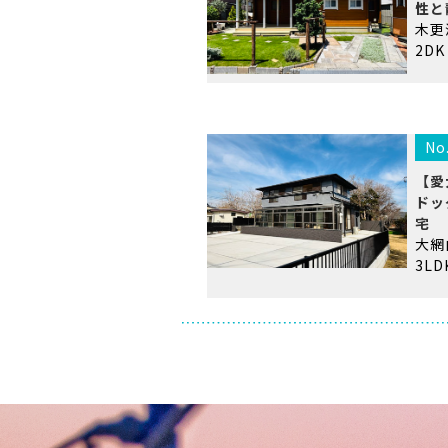
性と
木更
2DK
No
【愛
ドッ
宅
大
3LD