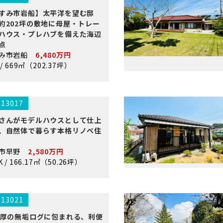
すみ市岩船】太平洋を望む邸
約202坪の敷地に母屋・トレー
ハウス・プレハブを備えた海辺
点
すみ市岩船
6,480万円
 / 669㎡（202.37坪）
.13017
さんがモデルハウスとして仕上
、自然体で暮らす本格リノベ住
原市早野
2,580万円
K / 166.17㎡（50.26坪）
.13021
m厚の無垢ログに包まれる、利便