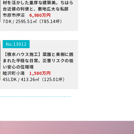
材を活かした重厚な建築美。ちはら
台近接の利便と、敷地広大な私邸
市原市押沼
6,980万円
7DK / 2595.51㎡（785.14坪）
No.13012
【積水ハウス施工】菜園と果樹に囲
まれた平穏な日常。災害リスクの低
い安心の住環境
睦沢町小滝
1,580万円
4SLDK / 413.26㎡（125.01坪）