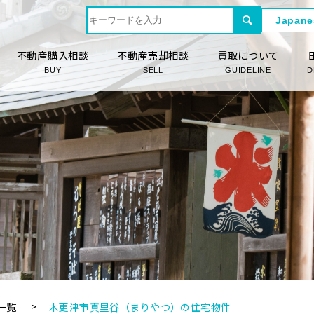
不動産購入相談
不動産売却相談
買取について
BUY
SELL
GUIDELINE
D
一覧
木更津市真里谷（まりやつ）の住宅物件