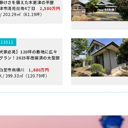
静けさを備えた木更津の平屋
津市清見台南4丁目
2,580万円
 / 202.29㎡（61.19坪）
.13011
犬家必見】120坪の敷地に広々
グラン！2025年改装済の大型邸
網白里市南横川
1,880万円
K / 399.33㎡（120.79坪）