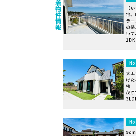
着
物
【い
件
宅。
情
ラー
報
の拠
い
1DK
No
大工
げた
宅
茂
3LD
No
9c