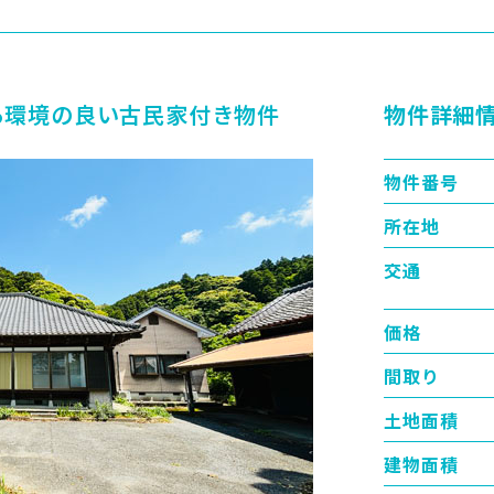
る環境の良い古民家付き物件
物件詳細
物件番号
所在地
交通
価格
間取り
土地面積
建物面積