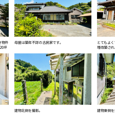
き物件
母屋は築年不詳の古民家です。
とてもよく
20坪
増改築され
建物北側を撮影。
建物東側を