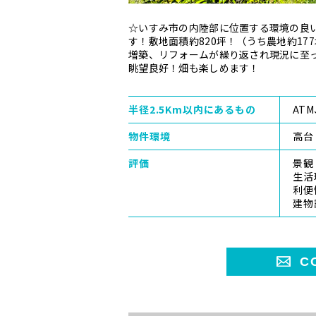
☆いすみ市の内陸部に位置する環境の良
す！敷地面積約820坪！（うち農地約1
増築、リフォームが繰り返され現況に至
眺望良好！畑も楽しめます！
半径2.5Km以内にあるもの
ATM
物件環境
高台
評価
景
生活
利
建物
C