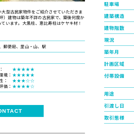
駐車場
い大型古民家物件をご紹介させていただきま
建築構造
77坪）建物は築年不詳の古民家で、築後何度か
っています。大黒柱、恵比寿柱はケヤキ材！
建物階数
現況
郵便局
里山・山
駅
築年月
計画区域
観：
★★★★★
環境：
★★★★★
付帯設備
便性：
★★★☆☆
評価：
★★★★☆
用途
引渡し日
ONTACT
取引態様