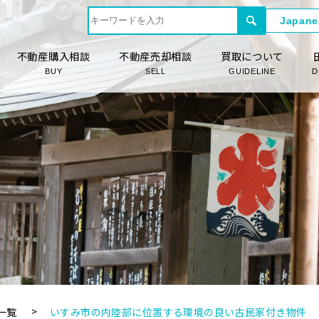
不動産購入相談
不動産売却相談
買取について
BUY
SELL
GUIDELINE
D
一覧
いすみ市の内陸部に位置する環境の良い古民家付き物件