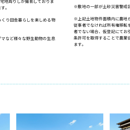
は宅地周りしか撮影しておりま
※敷地の一部が土砂災害警戒
ます。
※上記土地物件面積内に農地が
っくり田舎暮らしを楽しめる物
従事者でなければ所有権移転
者でない場合、仮登記にてお
条許可を取得することで農業
グマなど様々な野生動物の生息
ます。