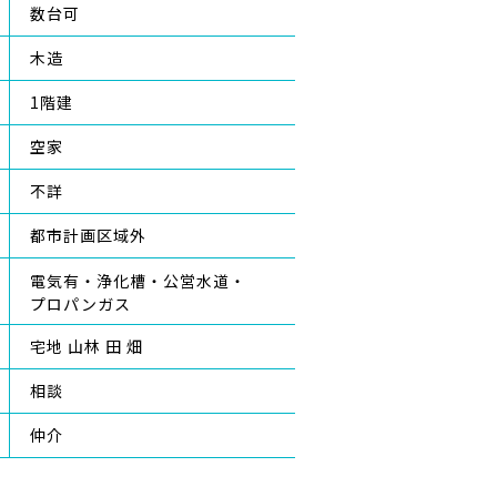
数台可
木造
1階建
空家
不詳
都市計画区域外
電気有
浄化槽
公営水道
プロパンガス
宅地 山林 田 畑
相談
仲介