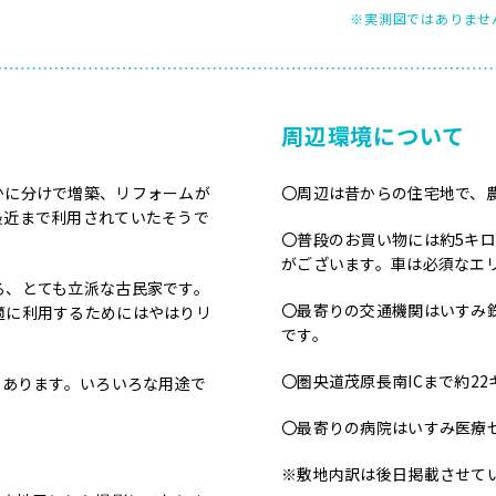
※実測図ではありませ
周辺環境について
かに分けで増築、リフォームが
〇周辺は昔からの住宅地で、
最近まで利用されていたそうで
〇普段のお買い物には約5キ
がございます。車は必須なエ
る、とても立派な古民家です。
〇最寄りの交通機関はいすみ鉄
適に利用するためにはやはりリ
です。
〇圏央道茂原長南ICまで約22
屋あります。いろいろな用途で
〇最寄りの病院はいすみ医療
※敷地内訳は後日掲載させて