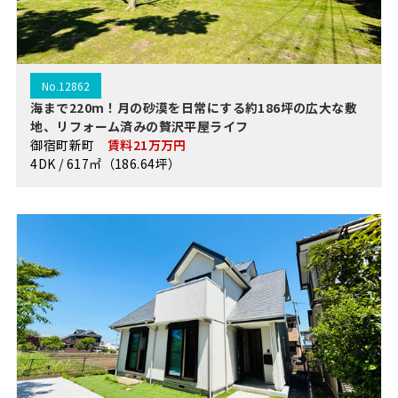
No.12862
海まで220m！月の砂漠を日常にする約186坪の広大な敷
地、リフォーム済みの贅沢平屋ライフ
御宿町新町
賃料21万万円
4DK / 617㎡（186.64坪）