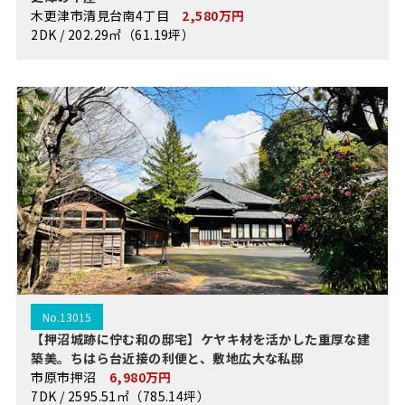
木更津市清見台南4丁目
2,580万円
2DK / 202.29㎡（61.19坪）
No.13015
【押沼城跡に佇む和の邸宅】ケヤキ材を活かした重厚な建
築美。ちはら台近接の利便と、敷地広大な私邸
市原市押沼
6,980万円
7DK / 2595.51㎡（785.14坪）