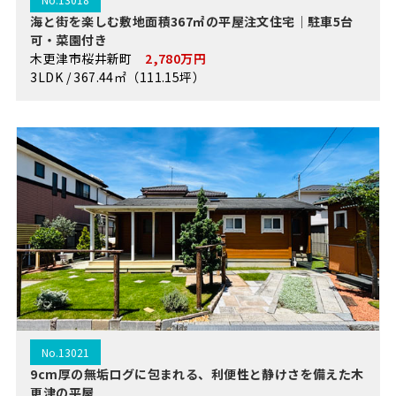
海と街を楽しむ敷地面積367㎡の平屋注文住宅｜駐車5台
可・菜園付き
木更津市桜井新町
2,780万円
3LDK / 367.44㎡（111.15坪）
No.13021
9cm厚の無垢ログに包まれる、利便性と静けさを備えた木
更津の平屋