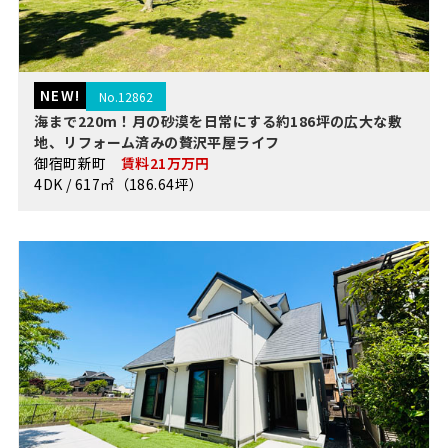
NEW!
No.12862
海まで220m！月の砂漠を日常にする約186坪の広大な敷
地、リフォーム済みの贅沢平屋ライフ
御宿町新町
賃料21万万円
4DK / 617㎡（186.64坪）