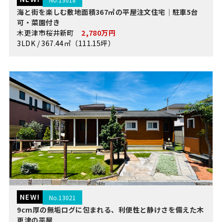
海と街を楽しむ敷地面積367㎡の平屋注文住宅｜駐車5台
可・菜園付き
木更津市桜井新町
2,780万円
3LDK / 367.44㎡（111.15坪）
NEW!
No.13021
9cm厚の無垢ログに包まれる、利便性と静けさを備えた木
更津の平屋