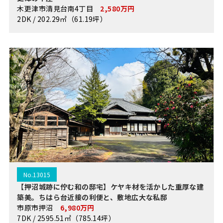
木更津市清見台南4丁目
2,580万円
2DK / 202.29㎡（61.19坪）
No.13015
【押沼城跡に佇む和の邸宅】ケヤキ材を活かした重厚な建
築美。ちはら台近接の利便と、敷地広大な私邸
市原市押沼
6,980万円
7DK / 2595.51㎡（785.14坪）