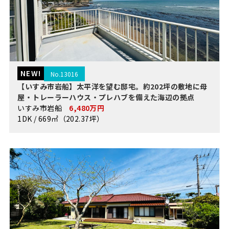
NEW!
No.13016
【いすみ市岩船】太平洋を望む邸宅。約202坪の敷地に母
屋・トレーラーハウス・プレハブを備えた海辺の拠点
いすみ市岩船
6,480万円
1DK / 669㎡（202.37坪）