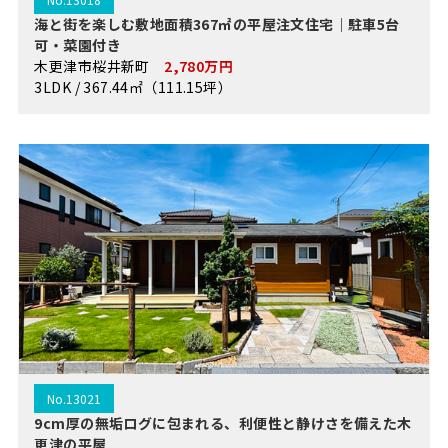
海と街を楽しむ敷地面積367㎡の平屋注文住宅｜駐車5台
可・菜園付き
木更津市桜井新町
2,780万円
3LDK / 367.44㎡（111.15坪）
No.13021
9cm厚の無垢ログに包まれる、利便性と静けさを備えた木
更津の平屋