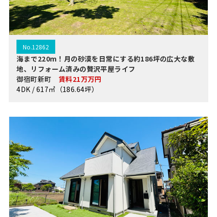
No.12862
海まで220m！月の砂漠を日常にする約186坪の広大な敷
地、リフォーム済みの贅沢平屋ライフ
御宿町新町
賃料21万万円
4DK / 617㎡（186.64坪）