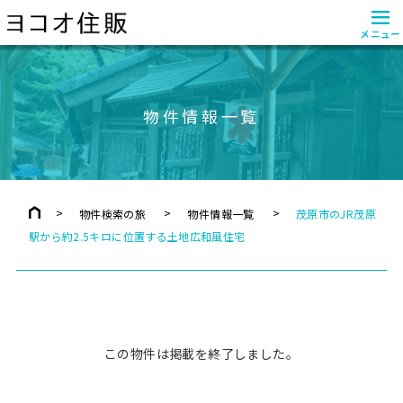
≡
メニュー
物件情報一覧
物件検索の旅
物件情報一覧
茂原市のJR茂原
駅から約2.5キロに位置する土地広和風住宅
この物件は掲載を終了しました。