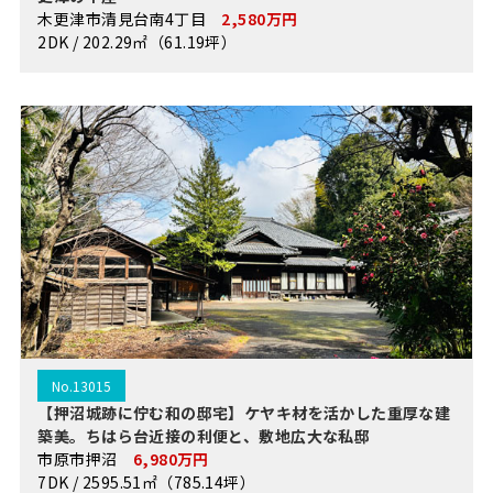
木更津市清見台南4丁目
2,580万円
2DK / 202.29㎡（61.19坪）
No.13015
【押沼城跡に佇む和の邸宅】ケヤキ材を活かした重厚な建
築美。ちはら台近接の利便と、敷地広大な私邸
市原市押沼
6,980万円
7DK / 2595.51㎡（785.14坪）