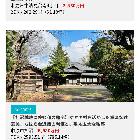
木更津市清見台南4丁目
2,580万円
2DK / 202.29㎡（61.19坪）
No.13015
【押沼城跡に佇む和の邸宅】ケヤキ材を活かした重厚な建
築美。ちはら台近接の利便と、敷地広大な私邸
市原市押沼
6,980万円
7DK / 2595.51㎡（785.14坪）