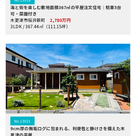
海と街を楽しむ敷地面積367㎡の平屋注文住宅｜駐車5台
可・菜園付き
木更津市桜井新町
2,780万円
3LDK / 367.44㎡（111.15坪）
No.13021
9cm厚の無垢ログに包まれる、利便性と静けさを備えた木
更津の平屋