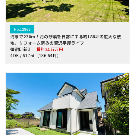
No.12862
海まで220m！月の砂漠を日常にする約186坪の広大な敷
地、リフォーム済みの贅沢平屋ライフ
御宿町新町
賃料21万万円
4DK / 617㎡（186.64坪）